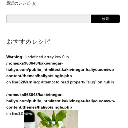
最近のレシピ
(6)
おすすめレシピ
Warning
: Undefined array key 0 in
/home/xs963643/kakivinegar-
haliyo.com/public_html/test.kakivinegar-haliyo.com/wp-
content/themes/haliyo/single.php
on line
32
Warning
: Attempt to read property "slug" on null in
/home/xs963643/kakivinegar-
haliyo.com/public_html/test.kakivinegar-haliyo.com/wp-
content/themes/haliyo/single.php
on line
32