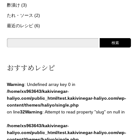
酢漬け
(3)
たれ・ソース
(2)
最近のレシピ
(6)
おすすめレシピ
Warning
: Undefined array key 0 in
/home/xs963643/kakivinegar-
haliyo.com/public_html/test.kakivinegar-haliyo.com/wp-
content/themes/haliyo/single.php
on line
32
Warning
: Attempt to read property "slug" on null in
/home/xs963643/kakivinegar-
haliyo.com/public_html/test.kakivinegar-haliyo.com/wp-
content/themes/haliyo/single.php